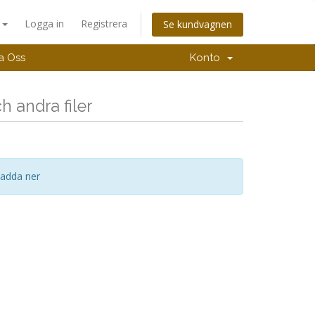
a
Logga in
Registrera
Se kundvagnen
a Oss
Konto
 andra filer
 ladda ner