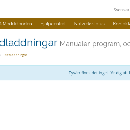
Svensk
 & Meddelanden
Hjälpcentral
Nätverksstatus
Kontakt
dladdningar
Manualer, program, och
Nedladdningar
Tyvärr finns det inget för dig att