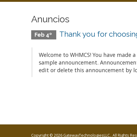
Anuncios
Thank you for choos
Feb 4º
Welcome to WHMCS! You have made a gre
sample announcement. Announcements a
edit or delete this announcement by l
Copyright © 2026 GatewayTechnologiesLLC.. All Rights Re