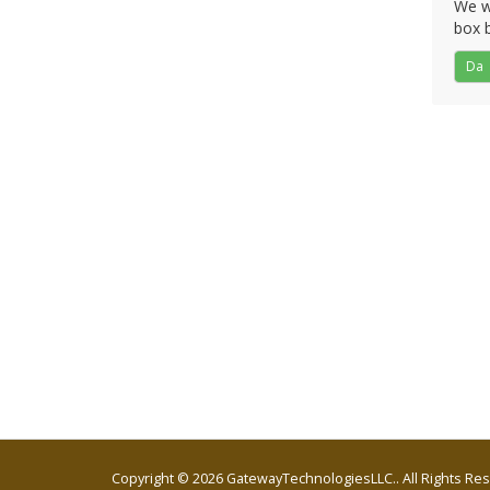
We wo
box b
Da
Copyright © 2026 GatewayTechnologiesLLC.. All Rights Re