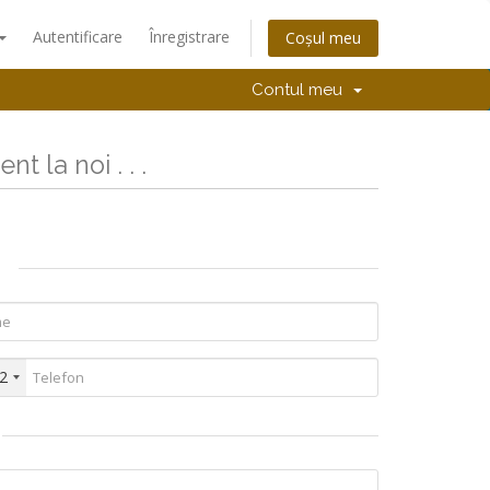
Autentificare
Înregistrare
Coșul meu
Contul meu
nt la noi . . .
2