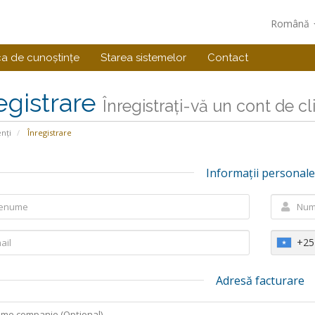
Română
ca de cunoștințe
Starea sistemelor
Contact
egistrare
Înregistrați-vă un cont de clie
enți
Înregistrare
Informații personale
+25
Adresă facturare