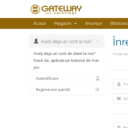
Acasă
Magazin
Anunțuri
Bibliote
Înr
Aveți deja un cont la noi?
Aveți deja un cont de client la noi?
Portal cli
Dacă da, apăsați pe butonul de mai
jos.
Autentificare
Regenerare parolă