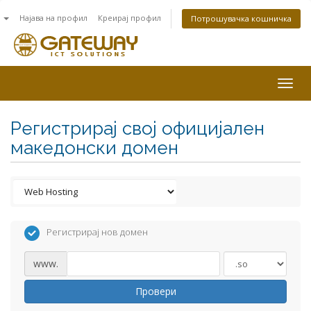
n
Најава на профил
Креирај профил
Потрошувачка кошничка
Togg
navig
Регистрирај свој официјален
македонски домен
Регистрирај нов домен
www.
Провери