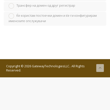
Трансфер на домен од друг регистрар
Ќе користам постоечки домен и ќе ги конфигурирам
именските опслужувачи
Copyright © 2026 GatewayTechnologiesLLC.. All Rights
Reserved.